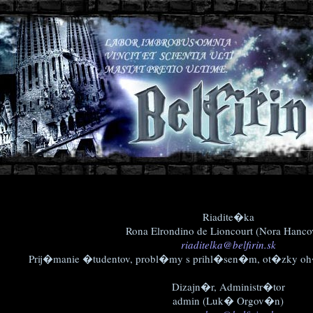
Riadite�ka
Rona Elrondino de Lioncourt (Nora Hanc
riaditelka@belfirin.sk
Prij�manie �tudentov, probl�my s prihl�sen�m, ot�zky oh�a
Dizajn�r, Administr�tor
admin (Luk� Orgov�n)