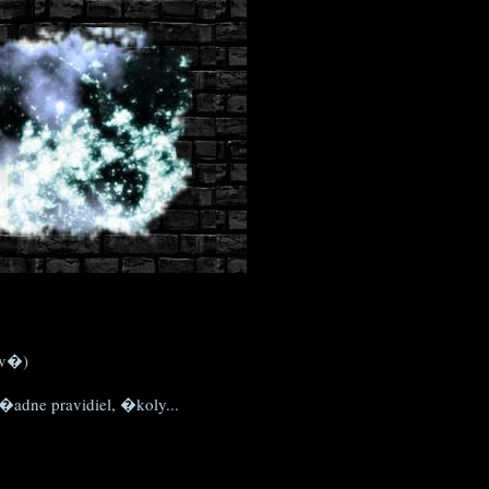
ov�)
dne pravidiel, �koly...