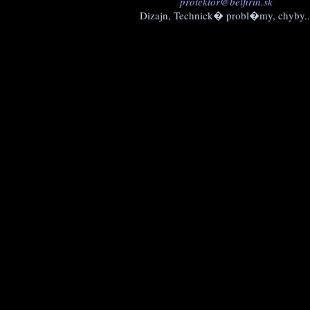
protektor@belfirin.sk
Dizajn, Technick� probl�my, chyby..