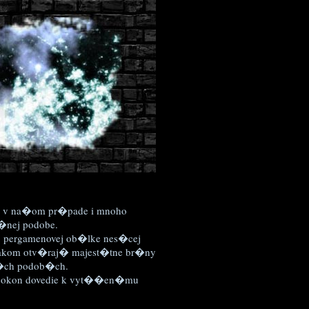
a v na�om pr�pade i mnoho
o�nej podobe.
ej pergamenovej ob�lke nes�cej
zrakom otv�raj� majest�tne br�ny
j��ch podob�ch.
napokon dovedie k vyt��en�mu