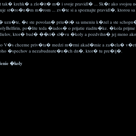
t tak� krehk� a zlo�it� m� i svoje pravidl� ... Sk�r ako svojou 
uje st�ro�n�m m�rom ... zv�te si a spoznajte pravidl�, ktorou s
 uzn�te, �e ste povolan� priu�i� sa umeniu k�zel a ste scho
lyBelfirin, po�lite teda �iados� o prijatie riadite�ke. �kola prijm
dielov, ktor� bud� ��ri� sl�vu �koly a pozdvihn� jej meno ako 
to V�s chceme priv�ta� medzi m�rmi akad�mie a za�ela� v�et
ho �spechov a nezabudnute�n�ch dn�, ktor� tu pre�ij�.
enie �koly