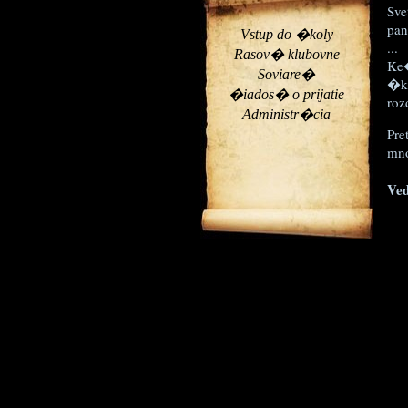
Sve
pan
Vstup do �koly
...
Rasov� klubovne
Ke�
Soviare�
�ko
�iados� o prijatie
roz
Administr�cia
Pre
mno
Ved