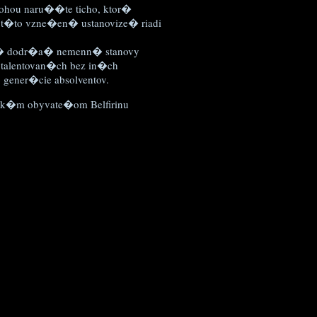
nohou naru��te ticho, ktor�
a t�to vzne�en� ustanovize� riadi
pn� dodr�a� nemenn� stanovy
e talentovan�ch bez in�ch
gener�cie absolventov.
k�m obyvate�om Belfirinu