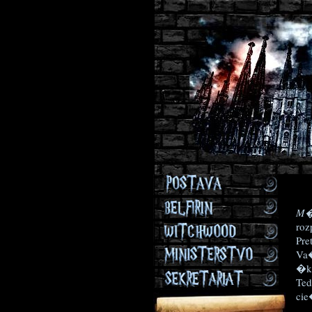
M�
roz
Pre
Va�
�ko
Ted
cie