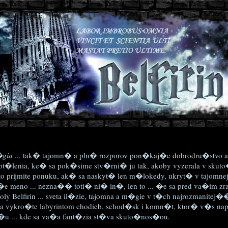
gia
... tak� tajomn� a pln� rozporov pon�kaj�c dobrodru�stvo 
pt�lenia, ke� sa pok�sime stv�rni� ju tak, akoby vyzerala v skut
to prijmite ponuku, ak� sa naskyt� len m�lokedy, ukryt� v tajomn
e meno ... nezna�� toti� ni� in�, len to ... �e sa pred va�im 
ly Belfirin ... sveta il�zie, tajomna a m�gie v t�ch najrozmanite
a vykro�te labyrintom chodieb, schod�sk i komn�t, ktor� v�s 
�u ... kde sa va�a fant�zia st�va skuto�nos�ou.