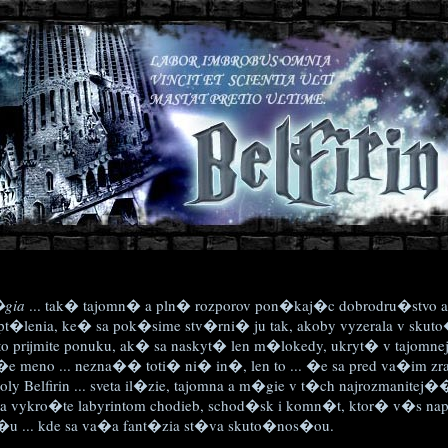
gia
... tak� tajomn� a pln� rozporov pon�kaj�c dobrodru�stvo 
pt�lenia, ke� sa pok�sime stv�rni� ju tak, akoby vyzerala v skut
to prijmite ponuku, ak� sa naskyt� len m�lokedy, ukryt� v tajomn
e meno ... nezna�� toti� ni� in�, len to ... �e sa pred va�im 
ly Belfirin ... sveta il�zie, tajomna a m�gie v t�ch najrozmanite
a vykro�te labyrintom chodieb, schod�sk i komn�t, ktor� v�s 
�u ... kde sa va�a fant�zia st�va skuto�nos�ou.