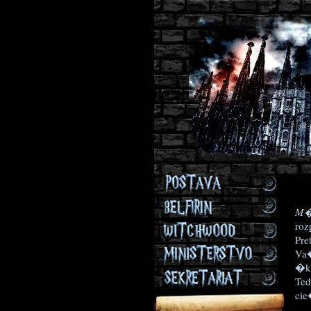
M�
roz
Pre
Va�
�ko
Ted
cie