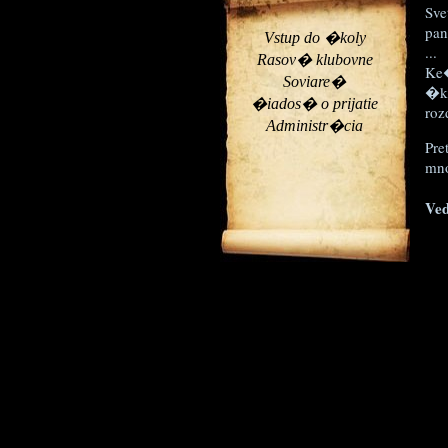
Sve
pan
Vstup do �koly
...
Rasov� klubovne
Ke�
Soviare�
�ko
�iados� o prijatie
roz
Administr�cia
Pre
mno
Ved