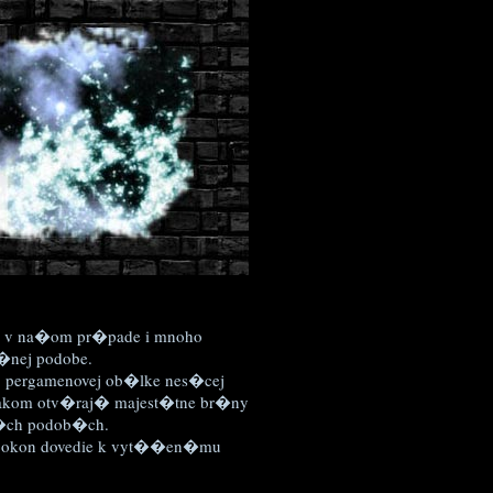
a v na�om pr�pade i mnoho
o�nej podobe.
ej pergamenovej ob�lke nes�cej
zrakom otv�raj� majest�tne br�ny
j��ch podob�ch.
napokon dovedie k vyt��en�mu