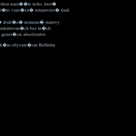
nohou naru��te ticho, ktor�
a t�to vzne�en� ustanovize� riadi
pn� dodr�a� nemenn� stanovy
e talentovan�ch bez in�ch
gener�cie absolventov.
k�m obyvate�om Belfirinu