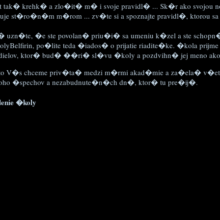
t tak� krehk� a zlo�it� m� i svoje pravidl� ... Sk�r ako svojou 
uje st�ro�n�m m�rom ... zv�te si a spoznajte pravidl�, ktorou s
 uzn�te, �e ste povolan� priu�i� sa umeniu k�zel a ste scho
lyBelfirin, po�lite teda �iados� o prijatie riadite�ke. �kola prijm
dielov, ktor� bud� ��ri� sl�vu �koly a pozdvihn� jej meno ako 
to V�s chceme priv�ta� medzi m�rmi akad�mie a za�ela� v�et
ho �spechov a nezabudnute�n�ch dn�, ktor� tu pre�ij�.
enie �koly